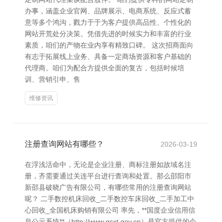
办事，涵盖企业官网、品牌展示、电商系统、反应式蓄
意等多个鸿沟，戮力于于为客户提供高品性、个性化的
网站开荒处分决策。凭借先进的时候实力和丰富的行业
素质，咱们的产物在业内享有精致口碑。 这次招商面向
有志于拓展线上业务、具备一定商场资源和客户基础的
代理商。咱们为配合方提供全面的复古，包括时候培
训、营销引申、售
维修资讯
注册查询网站有哪些？
2026-03-19
在浮浅活命中，无论是企业注册、商标注册如故域名注
册，齐需要通过关连平台进行查询和处置。那么邵阳市
新邵县破晓广告有限公司，有哪些常用的注册查询网站
呢？ 二手数控机床回收_二手数控车床回收_二手加工中
心回收_全国机床购销有限公司 率先，**国度企业信用信
息公示系统**（http://www.gsxt.gov.cn）是官方提供的企