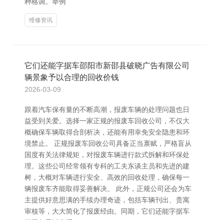
种格调。举例
维修资讯
它们还能字据车邵阳市新邵县破晓广告有限公司
辆景象予以合理的回收价钱
2026-03-09
跟着汽车保有量的不断高潮，报废车辆的处理问题也日
益受到关爱。选择一家正规的报废车回收公司，不仅大
概确保车辆取得合剖析决，还能有用幸免安全隐患和环
境禁止。 正规报废车回收公司具备正当禀赋，严格盲从
国度有关法律规矩，对报废车辆进行款式拆解和环保处
理。这些公司经常领有专科的工夫东谈主员和先进的建
树，大概对车辆进行安全、高效的回收处理，确保每一
辆报废车齐能取得妥善解决。 此外，正规公司还会为车
主提供好意思满的手续办理奇迹，包括车辆刊出、贵寓
审核等，大大简化了报废经由。同期，它们还能字据车