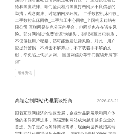
德和国度法律。咱们坚贞相沿国度打击网罗不良信息的
举措，观念健康、时髦的网罗环境。 二手数控机床回收_
二手数控车床回收_二手加工中心回收_全国机床购销有
限公司 互联网是信息分享的平台，但同期也存在诸多风
险。部分网站以“免费资源”为噱头，实则潜藏监犯实质，
不仅侵扰用户秘籍，还可能激发法律风险。对此，用户
应提升警惕，不点击不解筹办，不下载着手不解的文
献，幸免陷上钩罗罗网。 国度网信办等部门握续开展“辉
煌”
维修资讯
高端定制网站代理渠谈招商
2026-03-21
跟着互联网经济的快速发展，企业对品牌展示和用户体
验的条件束缚进步，高端定制网站成为越来越多企业的
首选。为了更好地闲静商场需求，现面向世界诚招高端
定制网站代理渠谈配合股伴。 咱们提供专科的网站定制