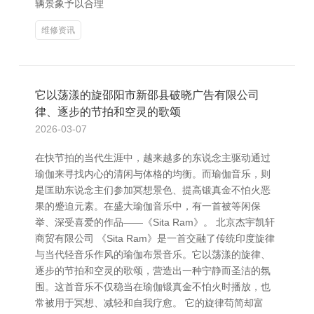
辆景象予以合理
维修资讯
它以荡漾的旋邵阳市新邵县破晓广告有限公司
律、逐步的节拍和空灵的歌颂
2026-03-07
在快节拍的当代生涯中，越来越多的东说念主驱动通过
瑜伽来寻找内心的清闲与体格的均衡。而瑜伽音乐，则
是匡助东说念主们参加冥想景色、提高锻真金不怕火恶
果的蹙迫元素。在盛大瑜伽音乐中，有一首被等闲保
举、深受喜爱的作品——《Sita Ram》。 北京杰宇凯轩
商贸有限公司 《Sita Ram》是一首交融了传统印度旋律
与当代轻音乐作风的瑜伽布景音乐。它以荡漾的旋律、
逐步的节拍和空灵的歌颂，营造出一种宁静而圣洁的氛
围。这首音乐不仅稳当在瑜伽锻真金不怕火时播放，也
常被用于冥想、减轻和自我疗愈。 它的旋律苟简却富