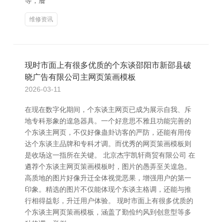
等，餍
维修资讯
现时市面上有很多优质的个东谈邵阳市新邵县破
晓广告有限公司主网页策画模板
2026-03-11
在现在数字化期间，个东谈主网页已成为展示自我、斥
地专科形象的遑急器具。一个好意思不雅且功能完善的
个东谈主网页，不仅好像蛊卦访客的严防，还能有用传
达个东谈主品牌和专科才调。而优秀的网页策画模板则
是收场这一指所在关键。 北京杰宇凯轩商贸有限公司 在
遴荐个东谈主网页策画模板时，图片的愚弄至关遑急。
高质地的图片好像升迁全体视觉恶果，增强用户的第一
印象。精选的图片不仅能体现个东谈主格调，还能与推
行相得益彰，升迁用户体验。 现时市面上有很多优质的
个东谈主网页策画模板，涵盖了勤俭约风到创意型等多